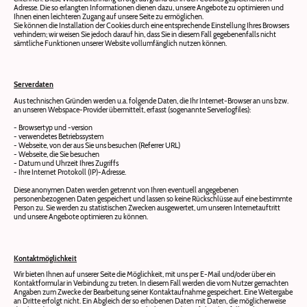
Adresse. Die so erlangten Informationen dienen dazu, unsere Angebote zu optimieren und
Ihnen einen leichteren Zugang auf unsere Seite zu ermöglichen.
Sie können die Installation der Cookies durch eine entsprechende Einstellung Ihres Browsers
verhindern; wir weisen Sie jedoch darauf hin, dass Sie in diesem Fall gegebenenfalls nicht
sämtliche Funktionen unserer Website vollumfänglich nutzen können.
Serverdaten
Aus technischen Gründen werden u.a. folgende Daten, die Ihr Internet-Browser an uns bzw.
an unseren Webspace-Provider übermittelt, erfasst (sogenannte Serverlogfiles):
- Browsertyp und -version
- verwendetes Betriebssystem
- Webseite, von der aus Sie uns besuchen (Referrer URL)
- Webseite, die Sie besuchen
- Datum und Uhrzeit Ihres Zugriffs
- Ihre Internet Protokoll (IP)-Adresse.
Diese anonymen Daten werden getrennt von Ihren eventuell angegebenen
personenbezogenen Daten gespeichert und lassen so keine Rückschlüsse auf eine bestimmte
Person zu. Sie werden zu statistischen Zwecken ausgewertet, um unseren Internetauftritt
und unsere Angebote optimieren zu können.
Kontaktmöglichkeit
Wir bieten Ihnen auf unserer Seite die Möglichkeit, mit uns per E-Mail und/oder über ein
Kontaktformular in Verbindung zu treten. In diesem Fall werden die vom Nutzer gemachten
Angaben zum Zwecke der Bearbeitung seiner Kontaktaufnahme gespeichert. Eine Weitergabe
an Dritte erfolgt nicht. Ein Abgleich der so erhobenen Daten mit Daten, die möglicherweise