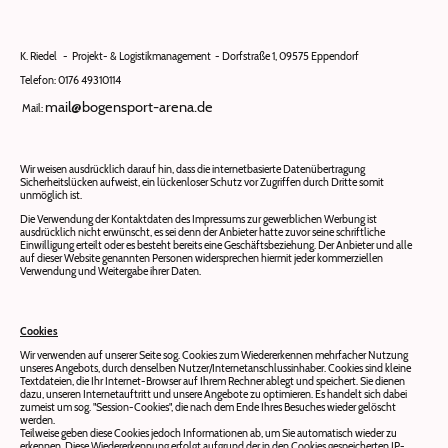
K. Riedel - Projekt- & Logistikmanagement - Dorfstraße 1, 09575 Eppendorf
Telefon: 0176 49310114
mail@bogensport-arena.de
Mail:
Wir weisen ausdrücklich darauf hin, dass die internetbasierte Datenübertragung
Sicherheitslücken aufweist, ein lückenloser Schutz vor Zugriffen durch Dritte somit
unmöglich ist.
Die Verwendung der Kontaktdaten des Impressums zur gewerblichen Werbung ist
ausdrücklich nicht erwünscht, es sei denn der Anbieter hatte zuvor seine schriftliche
Einwilligung erteilt oder es besteht bereits eine Geschäftsbeziehung. Der Anbieter und alle
auf dieser Website genannten Personen widersprechen hiermit jeder kommerziellen
Verwendung und Weitergabe ihrer Daten.
Cookies
Wir verwenden auf unserer Seite sog. Cookies zum Wiedererkennen mehrfacher Nutzung
unseres Angebots, durch denselben Nutzer/Internetanschlussinhaber. Cookies sind kleine
Textdateien, die Ihr Internet-Browser auf Ihrem Rechner ablegt und speichert. Sie dienen
dazu, unseren Internetauftritt und unsere Angebote zu optimieren. Es handelt sich dabei
zumeist um sog. "Session-Cookies", die nach dem Ende Ihres Besuches wieder gelöscht
werden.
Teilweise geben diese Cookies jedoch Informationen ab, um Sie automatisch wieder zu
erkennen. Diese Wiedererkennung erfolgt aufgrund der in den Cookies gespeicherten IP-