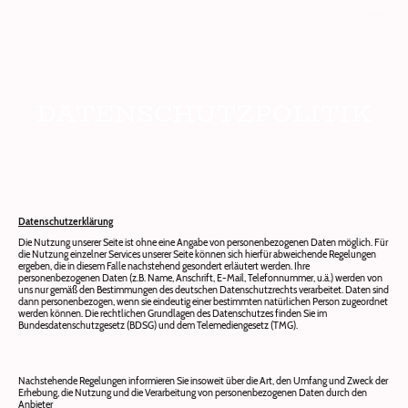
DATENSCHUTZPOLITIK
Datenschutzerklärung
Die Nutzung unserer Seite ist ohne eine Angabe von personenbezogenen Daten möglich. Für
die Nutzung einzelner Services unserer Seite können sich hierfür abweichende Regelungen
ergeben, die in diesem Falle nachstehend gesondert erläutert werden. Ihre
personenbezogenen Daten (z.B. Name, Anschrift, E-Mail, Telefonnummer, u.ä.) werden von
uns nur gemäß den Bestimmungen des deutschen Datenschutzrechts verarbeitet. Daten sind
dann personenbezogen, wenn sie eindeutig einer bestimmten natürlichen Person zugeordnet
werden können. Die rechtlichen Grundlagen des Datenschutzes finden Sie im
Bundesdatenschutzgesetz (BDSG) und dem Telemediengesetz (TMG).
Nachstehende Regelungen informieren Sie insoweit über die Art, den Umfang und Zweck der
Erhebung, die Nutzung und die Verarbeitung von personenbezogenen Daten durch den
Anbieter